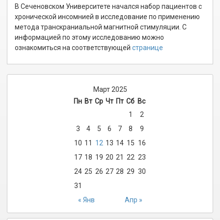
В Сеченовском Университете начался набор пациентов с
хронической инсомнией в исследование по применению
метода транскраниальной магнитной стимуляции. С
информацией по этому исследованию можно
ознакомиться на соответствующей
странице
Март 2025
Пн
Вт
Ср
Чт
Пт
Сб
Вс
1
2
3
4
5
6
7
8
9
10
11
12
13
14
15
16
17
18
19
20
21
22
23
24
25
26
27
28
29
30
31
« Янв
Апр »