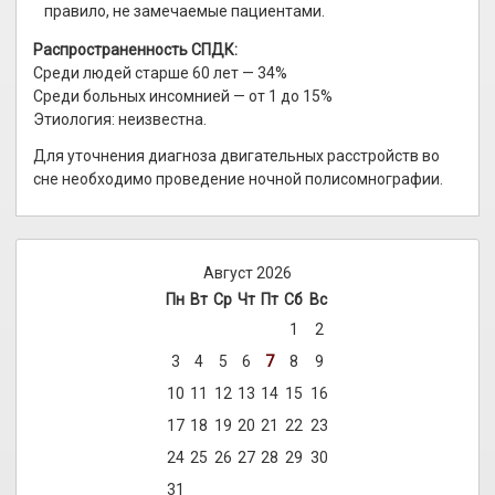
правило, не замечаемые пациентами.
Распространенность СПДК:
Среди людей старше 60 лет — 34%
Среди больных инсомнией — от 1 до 15%
Этиология: неизвестна.
Для уточнения диагноза двигательных расстройств во
сне необходимо проведение ночной полисомнографии.
Август 2026
Пн
Вт
Ср
Чт
Пт
Сб
Вс
1
2
3
4
5
6
7
8
9
10
11
12
13
14
15
16
17
18
19
20
21
22
23
24
25
26
27
28
29
30
31