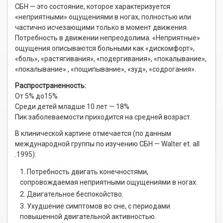
СБН — это состояние, которое характеризуется
«неприятными» ощущениями в ногах, полностью или
частично исчезающими только в момент движения.
Потребность в движении непреодолима. «Неприятные»
ощущения описываются больными как «дискомфорт»,
«боль», «растягивания», «подергивания», «покалывание»,
«покалывание» , «пощипывание», «зуд», «содрогания».
Распространенность:
От 5% до15%
Среди детей младше 10 лет — 18%
Пик заболеваемости приходится на средней возраст.
В клинической картине отмечается (по данным
международной группы по изучению СБН — Walter et. all
.1995):
Потребность двигать конечностями,
сопровождаемая неприятными ощущениями в ногах.
Двигательное беспокойство.
Ухудшение симптомов во сне, с периодами
повышенной двигательной активностью.