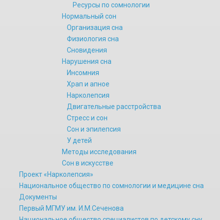
Ресурсы по сомнологии
Нормальный сон
Организация сна
Физиология сна
Сновидения
Нарушения сна
Инсомния
Храп и апное
Нарколепсия
Двигательные расстройства
Стресс и сон
Сон и эпилепсия
У детей
Методы исследования
Сон в искусстве
Проект «Нарколепсия»
Национальное общество по сомнологии и медицине сна
Документы
Первый МГМУ им. И.М.Сеченова
Национальное общество специалистов по детскому сну