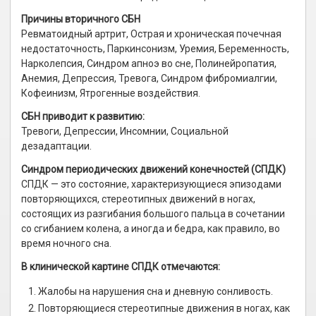
Причины вторичного СБН
Ревматоидный артрит, Острая и хроническая почечная
недостаточность, Паркинсонизм, Уремия, Беременность,
Нарколепсия, Синдром апноэ во сне, Полинейропатия,
Анемия, Депрессия, Тревога, Синдром фибромиалгии,
Кофеинизм, Ятрогенные воздействия.
СБН приводит к развитию:
Тревоги, Депрессии, Инсомнии, Социальной
дезадаптации.
Синдром периодических движений конечностей (СПДК)
СПДК — это состояние, характеризующиеся эпизодами
повторяющихся, стереотипных движений в ногах,
состоящих из разгибания большого пальца в сочетании
со сгибанием колена, а иногда и бедра, как правило, во
время ночного сна.
В клинической картине СПДК отмечаются:
Жалобы на нарушения сна и дневную сонливость.
Повторяющиеся стереотипные движения в ногах, как