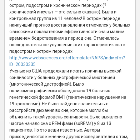
остром, подостром и хроническом периодах (?
хронический инсульт — это сильно сказано). Была и
контрольная группа из 11 человек! В остром периоде
наилучший прогноз восстановления отмечался у больных
с высокими показателями эффективности сна и малым
временем бодрствования в период сна. Отмечалось
последовательное улучшение этих характеристик сна в
подостром и остром периодах.
http://www.websciences.org/cftemplate/NAPS/indiv.cfm?
ID=20030335
Ученые из США продолжали искать причины высокой
сонливости у больных дистрофической миотонией
(миотонической дистрофией). Было
полисомнографически обследовано 19 больных
генетической формой DM1 (генетические нарушения на
19 хромосоме). Не было найдено значительных
расстройств дыхания во сне, которые могли бы
объяснить такой уровень сонливости. Было выявлено
частое начало сна с REM фазы (soREMs) у 8 из 13
пациентов. Но это вещи известные. Авторы
присоединяются к мнению других исследователей о том,