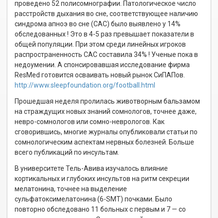
проведено 52 полисомнографии. Патологическое число
расстройств дыхания во сне, соответствующее наличию
синдрома апноэ во сне (САС) было выявлено у 14%
обследованных ! Это в 4-5 раз превышает показатели в
общей популяции. При этом среди линейных игроков
распространенность САС составила 34% ! Ученые пока в
недоумении. А спонсировавшая исследование фирма
ResMed готовится осваивать новый рынок СиПАПов.
http://www.sleepfoundation.org/football.html
Прошедшая неделя пролилась животворным бальзамом
на страждущих новых знаний сомнологов, точнее даже,
невро-сомнологов или сомно-неврологов. Как
сговорившись, многие журналы опубликовали статьи по
сомнологическим аспектам нервных болезней. Больше
всего публикаций по инсультам.
В университете Тель-Авива изучалось влияние
кортикальных и глубоких инсультов на ритм секреции
мелатонина, точнее на выделение
сульфатоксимелатонина (6-SMT) почками. Было
повторно обследовано 11 больных с первым и 7 — со