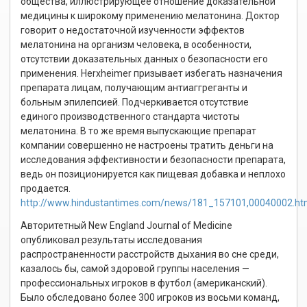
общества, иллюстрирующее отношение доказательной
медицины к широкому применению мелатонина. Доктор
говорит о недостаточной изученности эффектов
мелатонина на организм человека, в особенности,
отсутствии доказательных данных о безопасности его
применения. Herxheimer призывает избегать назначения
препарата лицам, получающим антиаггреганты и
больным эпилепсией. Подчеркивается отсутствие
единого производственного стандарта чистоты
мелатонина. В то же время выпускающие препарат
компании совершенно не настроены тратить деньги на
исследования эффективности и безопасности препарата,
ведь он позиционируется как пищевая добавка и неплохо
продается.
http://www.hindustantimes.com/news/181_157101,00040002.h
Авторитетный New England Journal of Medicine
опубликовал результаты исследования
распространенности расстройств дыхания во сне среди,
казалось бы, самой здоровой группы населения —
профессиональных игроков в футбол (американский).
Было обследовано более 300 игроков из восьми команд,