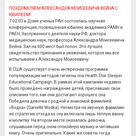
ПОЗДРАВЛЯЕМ АЛЕКСАНДРА МОИСЕЕВИЧА ВЕЙНА С
ЮБИЛЕЕМ!
7.02.03 в Доме ученых РАН состоялась научная
конференция, посвященная юбилею академика РАМН и
РАЕН, Заслуженного деятеля науки РФ, доктора
медицинских наук, профессора Александра Моисеевича
Вейна. Зал на 600 мест был полон. Это лучшее
свидетельство признания и уважения, которое мы все
испытываем к Александру Моисеевичу.
В США существует очень интересная программа
популяризации методов гигиены сна Health Star Sleeper
Educational Campaign. В рамках этой кампании недавно
было проведено награждение детей, приславших свои
описания того, как они достигают хорошего сна.
Победила девочка с родной и знакомой фамилией
«Водка» (Danielle Wodka). Несмотря на звучную фамилию
её стратегия отхода ко сну включала лишь тёплую ванну
и молитву. На втором месте оказалась девочка,
слушавшая перед сном спокойную музыку и читавшая
книгу. Очень оригинально. Какие же советы тогда