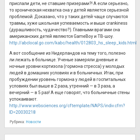
прислали дети, не ставшие призерами?! А если серьезно,
то хроническая нехватка сна у детей является серьезной
проблемой. Доказано, что у таких детей чаще случаются
травмы, хуже школьная успеваемость и выше crankiness
(дурашливость, чудачество?). Главными врагами сна
американских детей являются GameBoy и ТВ-шоу.
http://abclocal.go.com/kabc/health/012803_hs_sleep_kids.html
А вот сообщение из Нидерландов на тему того, полезно
ли лежать в больнице. Ученые замеряли дневные и
ночные уровни кортизола (гормона стресса) у молодых
людей в домашних условиях и в больничных. Итак, при
пробуждении уровень гормона у людей в госпитальных
условиях был выше в 2 раза, утренний — в 3 раза, а
вечерний — в 5 раз! А еще говорят, что больничные стены
успокаивают.
http://www.websciences.org/cftemplate/NAPS/indiv.cfm?
ID=20030218
Рубрика:
Новости