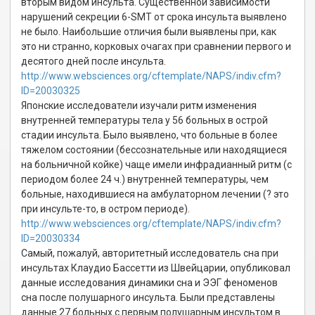
вторым видом инсульта. Существенной зависимости
нарушений секреции 6-SMT от срока инсульта выявлено
не было. Наибольшие отличия были выявлены при, как
это ни странно, корковых очагах при сравнении первого и
десятого дней после инсульта.
http://www.websciences.org/cftemplate/NAPS/indiv.cfm?
ID=20030325
Японские исследователи изучали ритм изменения
внутренней температуры тела у 56 больных в острой
стадии инсульта. Было выявлено, что больные в более
тяжелом состоянии (бессознательные или находящиеся
на больничной койке) чаще имели инфрадианный ритм (с
периодом более 24 ч.) внутренней температуры, чем
больные, находившиеся на амбулаторном лечении (? это
при инсульте-то, в остром периоде).
http://www.websciences.org/cftemplate/NAPS/indiv.cfm?
ID=20030334
Самый, пожалуй, авторитетный исследователь сна при
инсультах Клаудио Бассетти из Швейцарии, опубликовал
данные исследования динамики сна и ЭЭГ феноменов
сна после полушарного инсульта. Были представлены
данные 27 больных с первым полушарным инсультом в