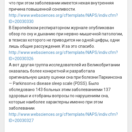
что при этом заболевании имеется некая внутренняя
причина повышенной сонливости.
http://www.websciences.org/cftemplate/NAPS/indiv.cfm?
ID=20030330
В Европейском респираторном журнале опубликован
обзор по сну и дыханию при нервно-мышечной патологии,
в тезисах которого не приводится ни одной цифры, одни
лишь общие рассуждения. И за это спасибо.
http://www.websciences.org/cftemplate/NAPS/indiv.cfm?
ID=20030326
А вот другая группа исследователей из Великобритании
оказалась более конкретной и разработала
оригинальную шкалу оценки сна при болезни Паркинсона
— Parkinson»s disease sleep scale (PDSS). Было
обследовано 143 больных этим заболеваниеми 137
здоровых и отобраны вопросы по нарушениям сна,
которые наиболее характерны именно при этом
заболевании.
http://www.websciences.org/cftemplate/NAPS/indiv.cfm?
ID=20030327