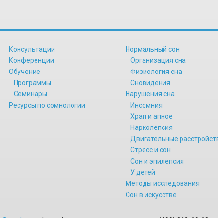
Консультации
Нормальный сон
Конференции
Организация сна
Обучение
Физиология сна
Программы
Сновидения
Семинары
Нарушения сна
Ресурсы по сомнологии
Инсомния
Храп и апное
Нарколепсия
Двигательные расстройст
Стресс и сон
Сон и эпилепсия
У детей
Методы исследования
Сон в искусстве