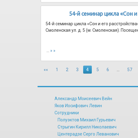
54-й семинар цикла «Сон и
54-й семинар цикла «Сон и его расстройства
Смоленская ул. д. 5 (м. Смоленская). Посещ
…
» »
««
1
2
3
4
5
6
…
57
Александр Моисеевич Вейн
Яков Иосифович Левин
Сотрудники
Полуэктов Михаил Гурьевич
Стрыгин Кирилл Николаевич
Центерадзе Серго Леванович