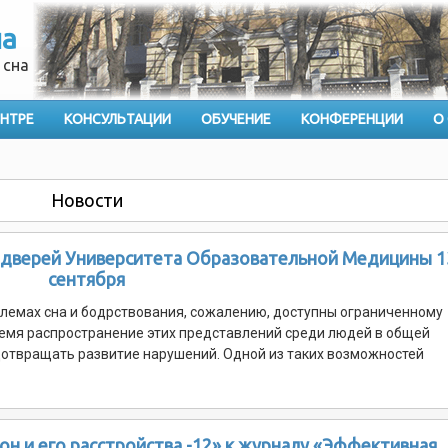
на
 сна
ЕНТРЕ
КОНСУЛЬТАЦИИ
ОБУЧЕНИЕ
КОНФЕРЕНЦИИ
О
Новости
х дверей Университета Образовательной Медицины 1
сентября
лемах сна и бодрствования, сожалению, доступны ограниченному
ремя распространение этих представлений среди людей в общей
дотвращать развитие нарушений. Одной из таких возможностей
он и его расстройства -12» к журналу «Эффективная